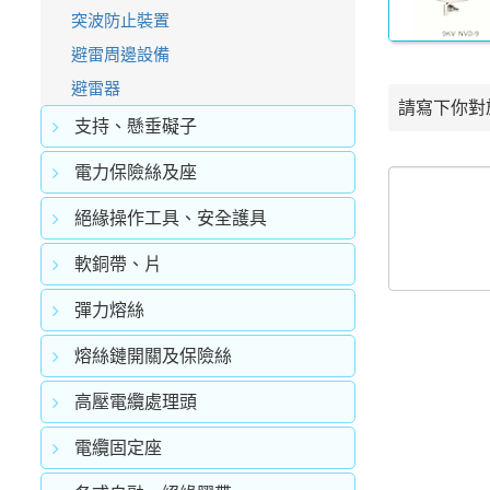
突波防止裝置
避雷周邊設備
避雷器
請寫下你對
支持、懸垂礙子
電力保險絲及座
絕緣操作工具、安全護具
軟銅帶、片
彈力熔絲
熔絲鏈開關及保險絲
高壓電纜處理頭
電纜固定座