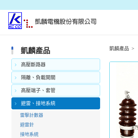
凱麟產品
凱麟產品
高壓斷路器
隔離、負載開關
高壓端子、套管
避雷、接地系統
雷擊計數器
避雷針
接地系統