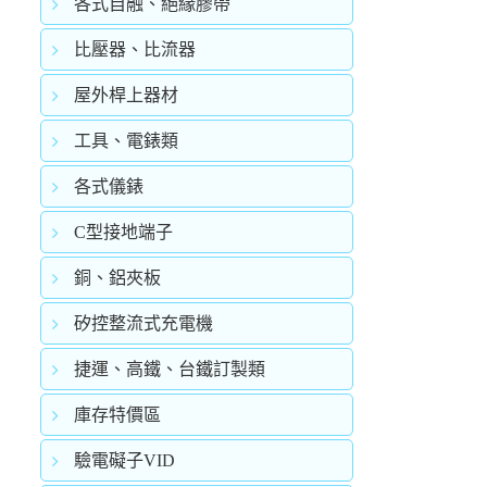
各式自融、絕緣膠帶
比壓器、比流器
屋外桿上器材
工具、電錶類
各式儀錶
C型接地端子
銅、鋁夾板
矽控整流式充電機
捷運、高鐵、台鐵訂製類
庫存特價區
驗電礙子VID